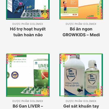
DƯỢC PHẨM GOLDMEX
DƯỢC PHẨM GOLDMEX
Hổ trợ hoạt huyết
Bổ ăn ngon
tuần hoàn não
GROWKIDS – Medi
GINKGO NAT
DƯỢC PHẨM GOLDMEX
DƯỢC PHẨM GOLDMEX
Bổ Gan LIVER –
Gel sát khuẩn tay