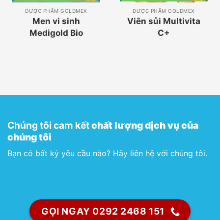
DƯỢC PHẨM GOLDMEX
DƯỢC PHẨM GOLDMEX
Men vi sinh
Viên sủi Multivita
Medigold Bio
C+
Chúng tôi cam kết
chất lượng dịch vụ của
chúng tôi
Bạn có bất kỳ yêu cầu nào? Hãy liên hệ với chúng tôi.
GỌI NGAY 0292 2468 151