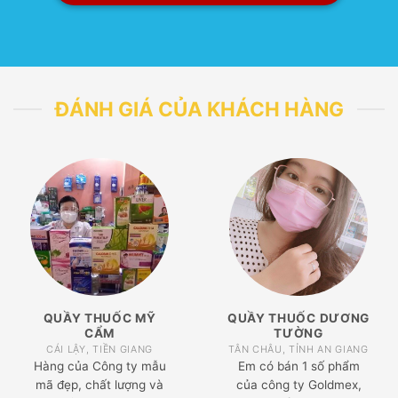
ĐÁNH GIÁ CỦA KHÁCH HÀNG
QUẦY THUỐC MỸ
QUẦY THUỐC DƯƠNG
CẨM
TƯỜNG
CÁI LẬY, TIỀN GIANG
TÂN CHÂU, TỈNH AN GIANG
Hàng của Công ty mẫu
Em có bán 1 số phẩm
mã đẹp, chất lượng và
của công ty Goldmex,