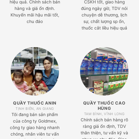
hiệu quả. Chính sách bán
CSKH tốt, giao hàng
hàng và giá ổn định.
đúng ngày giờ, TDV nói
Khuyến mãi hậu mãi tốt,
chuyện dễ thương, lịch
chu đáo
sự, chất lượng sp ổn,
thuốc cắt liều hiệu quả
QUẦY THUỐC ANIN
QUẦY THUỐC CAO
HÙNG
TỊNH BIÊN, AN GIANG
TAM BÌNH, VĨNH LONG
Tôi đang bán sản phẩm
Chính sách bán hàng rõ
của công ty Goldmex,
ràng giá ổn định, TDV
công ty giao hàng nhanh
thân thiện, tư vấn kỹ và
chóng, nhân viên tư vấn