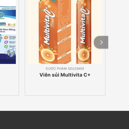
DƯỢC PHẨM GOLDMEX
Viên sủi Multivita C+