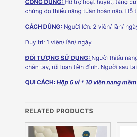
CÔNG DỤNG:
Hỗ trợ hoạt huyết, tăng c
chứng do thiểu năng tuần hoàn não. Hỗ 
CÁCH DÙNG:
Người lớn: 2 viên/ lần/ ngà
Duy trì: 1 viên/ lần/ ngày
ĐỐI TƯỢNG SỬ DỤNG:
Người thiểu năng
chân tay, rối loạn tiền đình. Người sau 
QUI CÁCH:
Hộp 6 vỉ * 10 viên nang mềm
RELATED PRODUCTS